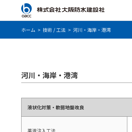
ホーム
>
技術 / 工法
>
河川・海岸・港湾
河川・海岸・港湾
液状化対策・軟弱地盤改良
薬液注入工法