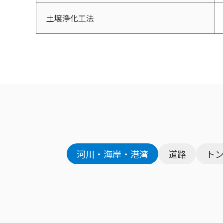
土壌浄化工法
河川・海岸・港湾
道路
ト