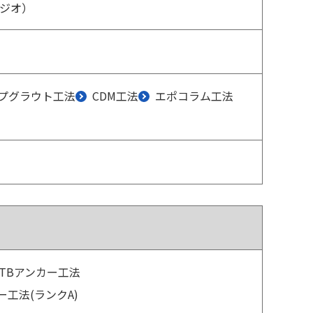
ードジオ）
プグラウト工法
CDM工法
エポコラム工法
KTBアンカー工法
ー工法(ランクA)