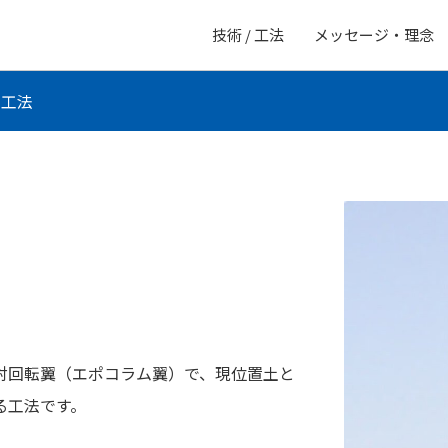
技術 / 工法
メッセージ・理念
ム工法
対回転翼（エポコラム翼）で、現位置土と
る工法です。