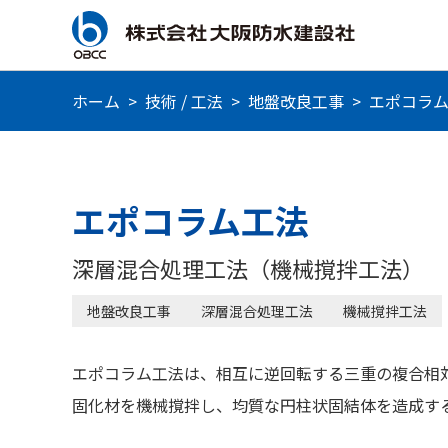
ホーム
>
技術 / 工法
>
地盤改良工事
>
エポコラ
エポコラム工法
深層混合処理工法（機械撹拌工法）
地盤改良工事
深層混合処理工法
機械撹拌工法
エポコラム工法は、相互に逆回転する三重の複合相
固化材を機械撹拌し、均質な円柱状固結体を造成す