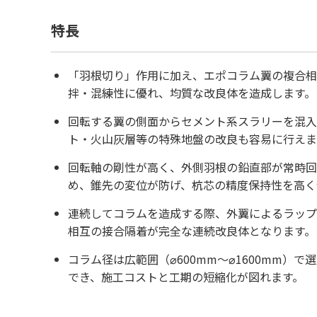
特長
「羽根切り」作用に加え、エポコラム翼の複合相
拌・混練性に優れ、均質な改良体を造成します。
回転する翼の側面からセメント系スラリーを混入
ト・火山灰層等の特殊地盤の改良も容易に行えま
回転軸の剛性が高く、外側羽根の鉛直部が常時回
め、錐先の変位が防げ、杭芯の精度保持性を高く
連続してコラムを造成する際、外翼によるラップ
相互の接合隔着が完全な連続改良体となります。
コラム径は広範囲（⌀600mm～⌀1600mm）
でき、施工コストと工期の短縮化が図れます。