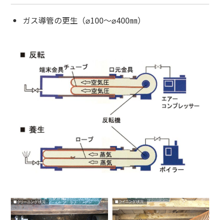
ガス導管の更生（⌀100～⌀400㎜）