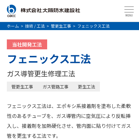
MENU
ホーム
>
技術 / 工法
>
管更生工事
>
フェニックス工法
当社開発工法
フェニックス工法
ガス導管更生修理工法
管更生工事
ガス管路工事
更生工法
フェニックス工法は、エポキシ系接着剤を塗布した柔軟
性のあるチューブを、ガス導管内に空気圧により反転挿
入し、接着剤を加熱硬化させ、管内面に貼り付けてガス
管を更生する工法です。