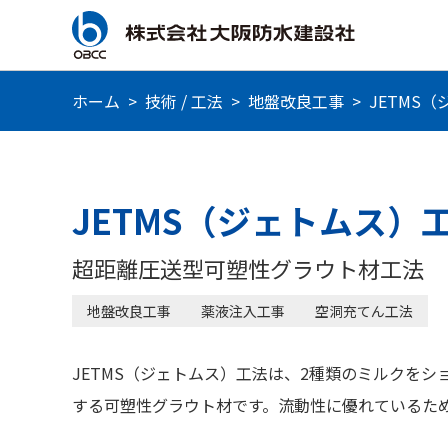
ホーム
>
技術 / 工法
>
地盤改良工事
>
JETMS
JETMS（ジェトムス）
超距離圧送型可塑性グラウト材工法
地盤改良工事
薬液注入工事
空洞充てん工法
JETMS（ジェトムス）工法は、2種類のミルクを
する可塑性グラウト材です。流動性に優れているた