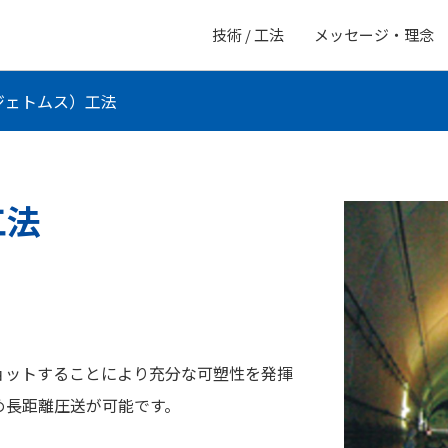
技術 / 工法
メッセージ・理念
（ジェトムス）工法
工法
ショットすることにより充分な可塑性を発揮
め長距離圧送が可能です。