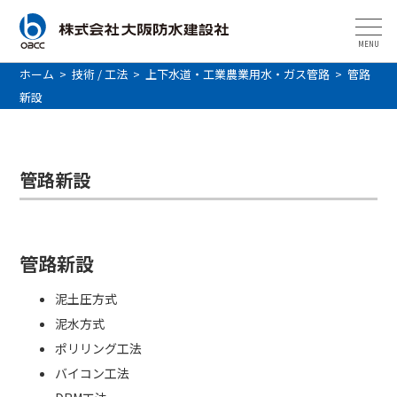
MENU
ホーム
>
技術 / 工法
>
上下水道・工業農業用水・ガス管路
>
管路
新設
管路新設
管路新設
泥土圧方式
泥水方式
ポリリング工法
バイコン工法