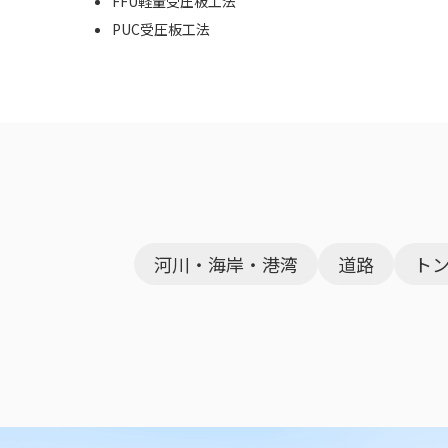
FFU軽量受圧板工法
PUC受圧板工法
河川・海岸・港湾
道路
ト