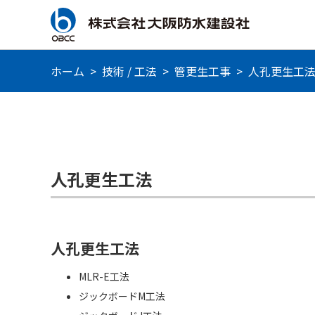
ホーム
>
技術 / 工法
>
管更生工事
>
人孔更生工
人孔更生工法
人孔更生工法
MLR-E工法
ジックボードM工法