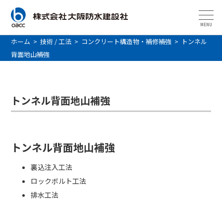
MENU
ホーム
>
技術 / 工法
>
コンクリート構造物・補修補強
>
トンネル
背面地山補強
トンネル背面地山補強
トンネル背面地山補強
裏込注入工法
ロックボルト工法
排水工法